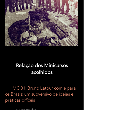
Relação dos
Minicursos
a
colhidos
MC 01: Bruno
Latour com e par
a
os Brasis: um subversivo de i
deias e
prática
s difíce
is
Coordenador
Ivan da Costa Marques (Universidade